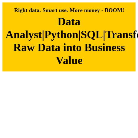
Right data. Smart use. More money - BOOM!
Data
Analyst|Python|SQL|Trans
Raw Data into Business
Value
Zum
Inhalt
springen