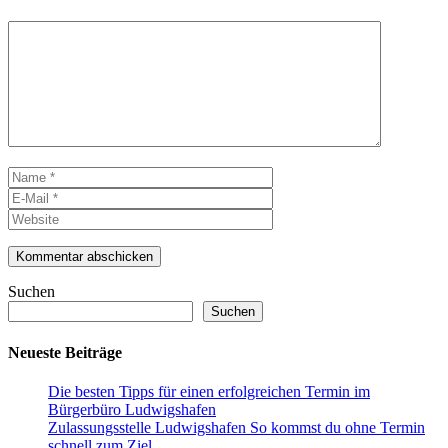
Kommentar
Name
E-
Mail
Website
Suchen
Suchen
Neueste Beiträge
Die besten Tipps für einen erfolgreichen Termin im
Bürgerbüro Ludwigshafen
Zulassungsstelle Ludwigshafen So kommst du ohne Termin
schnell zum Ziel