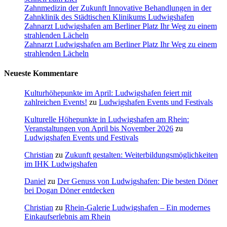
Zahnmedizin der Zukunft Innovative Behandlungen in der
Zahnklinik des Städtischen Klinikums Ludwigshafen
Zahnarzt Ludwigshafen am Berliner Platz Ihr Weg zu einem
strahlenden Lächeln
Zahnarzt Ludwigshafen am Berliner Platz Ihr Weg zu einem
strahlenden Lächeln
Neueste Kommentare
Kulturhöhepunkte im April: Ludwigshafen feiert mit
zahlreichen Events!
zu
Ludwigshafen Events und Festivals
Kulturelle Höhepunkte in Ludwigshafen am Rhein:
Veranstaltungen von April bis November 2026
zu
Ludwigshafen Events und Festivals
Christian
zu
Zukunft gestalten: Weiterbildungsmöglichkeiten
im IHK Ludwigshafen
Daniel
zu
Der Genuss von Ludwigshafen: Die besten Döner
bei Dogan Döner entdecken
Christian
zu
Rhein-Galerie Ludwigshafen – Ein modernes
Einkaufserlebnis am Rhein