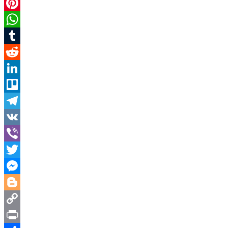
Bluesky
Pinterest
WhatsApp
Tumblr
Reddit
LinkedIn
Trello
Telegram
VK
Viber
Twitter
Messenger
Blogger
Copy