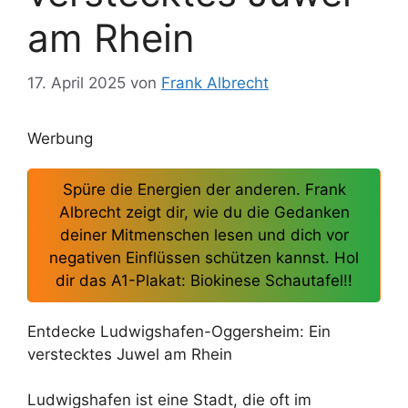
am Rhein
17. April 2025
von
Frank Albrecht
Werbung
Spüre die Energien der anderen. Frank
Albrecht zeigt dir, wie du die Gedanken
deiner Mitmenschen lesen und dich vor
negativen Einflüssen schützen kannst. Hol
dir das A1-Plakat: Biokinese Schautafel!!
Entdecke Ludwigshafen-Oggersheim: Ein
verstecktes Juwel am Rhein
Ludwigshafen ist eine Stadt, die oft im