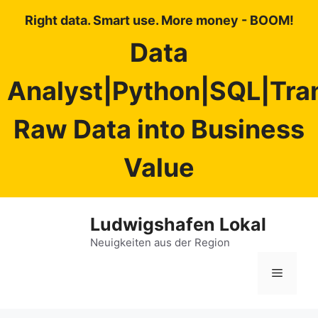
Right data. Smart use. More money - BOOM!
Data
Analyst|Python|SQL|Tra
Raw Data into Business
Value
Zum
Ludwigshafen Lokal
Inhalt
springen
Neuigkeiten aus der Region
Menü