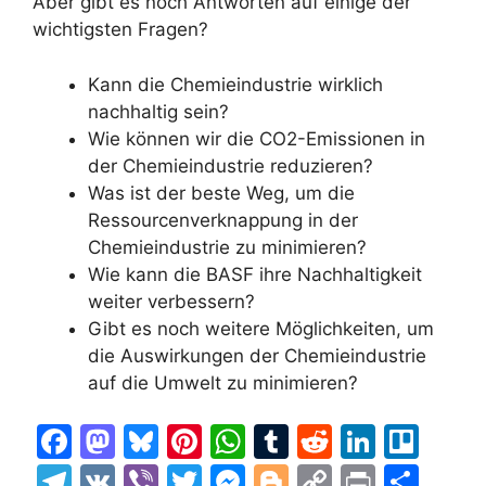
Aber gibt es noch Antworten auf einige der
wichtigsten Fragen?
Kann die Chemieindustrie wirklich
nachhaltig sein?
Wie können wir die CO2-Emissionen in
der Chemieindustrie reduzieren?
Was ist der beste Weg, um die
Ressourcenverknappung in der
Chemieindustrie zu minimieren?
Wie kann die BASF ihre Nachhaltigkeit
weiter verbessern?
Gibt es noch weitere Möglichkeiten, um
die Auswirkungen der Chemieindustrie
auf die Umwelt zu minimieren?
F
M
Bl
Pi
W
T
R
Li
Tr
a
a
u
nt
h
u
e
n
el
T
V
Vi
T
M
Bl
C
Pr
T