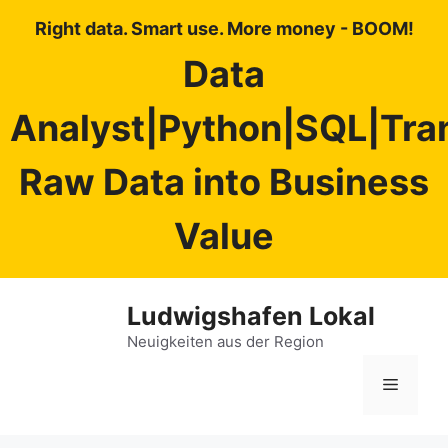
Right data. Smart use. More money - BOOM!
Data
Analyst|Python|SQL|Tra
Raw Data into Business
Value
Zum
Ludwigshafen Lokal
Inhalt
springen
Neuigkeiten aus der Region
Menü