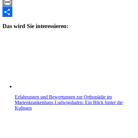
Copy
Link
Print
Teilen
Das wird Sie interessieren:
Erfahrungen und Bewertungen zur Orthopädie im
Marienkrankenhaus Ludwigshafen: Ein Blick hinter die
Kulissen