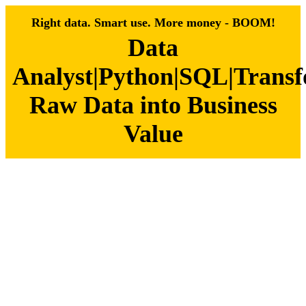
Right data. Smart use. More money - BOOM!
Data
Analyst|Python|SQL|Trans
Raw Data into Business
Value
Zum
Inhalt
springen