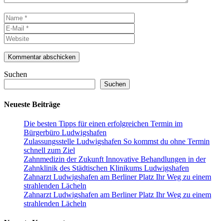
Name
E-
Mail
Website
Suchen
Suchen
Neueste Beiträge
Die besten Tipps für einen erfolgreichen Termin im
Bürgerbüro Ludwigshafen
Zulassungsstelle Ludwigshafen So kommst du ohne Termin
schnell zum Ziel
Zahnmedizin der Zukunft Innovative Behandlungen in der
Zahnklinik des Städtischen Klinikums Ludwigshafen
Zahnarzt Ludwigshafen am Berliner Platz Ihr Weg zu einem
strahlenden Lächeln
Zahnarzt Ludwigshafen am Berliner Platz Ihr Weg zu einem
strahlenden Lächeln