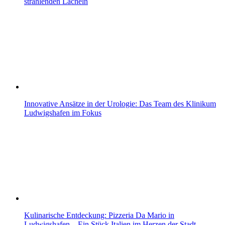
strahlenden Lächeln
Innovative Ansätze in der Urologie: Das Team des Klinikum
Ludwigshafen im Fokus
Kulinarische Entdeckung: Pizzeria Da Mario in
Ludwigshafen – Ein Stück Italien im Herzen der Stadt