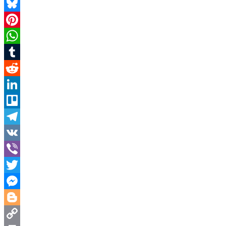
Mastodon
Bluesky
Pinterest
WhatsApp
Tumblr
Reddit
LinkedIn
Trello
Telegram
VK
Viber
Twitter
Messenger
Blogger