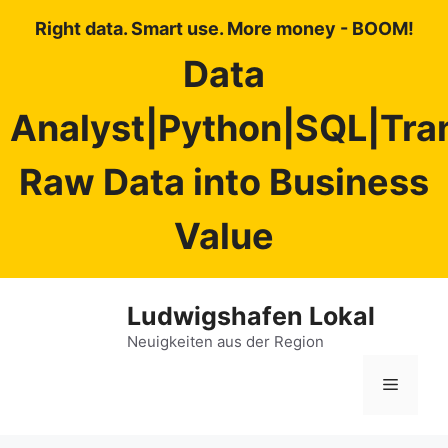
Right data. Smart use. More money - BOOM!
Data
Analyst|Python|SQL|Tra
Raw Data into Business
Value
Zum
Ludwigshafen Lokal
Inhalt
springen
Neuigkeiten aus der Region
Menü