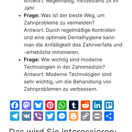
Antwort: Regelmäßig, mindestens 2x im
Jahr.
Frage:
Was ist der beste Weg, um
Zahnprobleme zu vermeiden?
Antwort: Durch regelmäßige Kontrollen
und eine optimale Dentalhygiene kann
man die Anfälligkeit des Zahnverfalls und
-erheblichs minimieren.
Frage:
Wie wichtig sind moderne
Technologien in der Zahnmedizin?
Antwort: Moderne Technologien sind
sehr wichtig, um die Behandlung von
Zahnproblemen zu verbessern.
F
M
Bl
Pi
W
T
R
Li
Tr
a
a
u
nt
h
u
e
n
el
T
V
Vi
T
M
Bl
C
Pr
T
c
st
e
er
at
m
d
k
lo
el
K
b
w
e
o
o
in
ei
Das wird Sie interessieren: